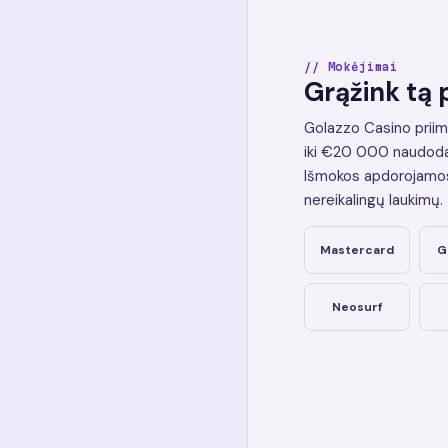
LIVE
Mokėjimai
Grąžink tą p
Golazzo Casino priim
iki €20 000 naudodam
Išmokos apdorojamos 
nereikalingų laukimų.
Mastercard
G
Neosurf