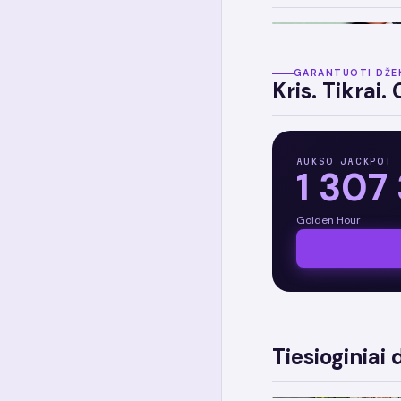
98,5% RTP
GARANTUOTI DŽE
Kris. Tikrai. 
AUKSO JACKPOT
1 307
Golden Hour
Tiesioginiai d
Aztec Idols
30 laisvų vietų