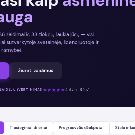
iasi kaip
asmenin
auga
6 žaidimai iš 33 tiekėjų laukia jūsų — visi
ai sutvarkytoje svetainėje, licencijuotoje ir
ų ramybei.
Žiūrėti žaidimus
4,4 / 5 · 9 157
 ŽAIDĖJŲ ĮVERTINIMAS
Tiesioginiai dileriai
Progresyvūs džekpotai
Stalo ir k