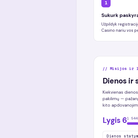
1
Sukurk paskyr
Užpildyk registraci
Casino nariu vos pe
Misijos ir 
Dienos ir 
Kiekvienas dienos
pakilimų — pažanga
kito apdovanojim
Lygis 6
1 544
Dienos staty