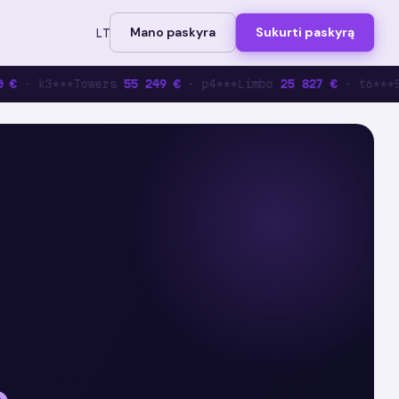
Mano paskyra
Sukurti paskyrą
LT
***
Towers
55 249 €
· p4***
Limbo
25 827 €
· t6***
Storm C