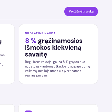
Peržiūrėti viską
NUOLATINĖ NAUDA
ų
8 %
grąžinamosios
išmokos kiekvieną
savaitę
ržosi
Reguliarūs žaidėjai gauna 8 % grąžos nuo
di,
nuostolių – automatiškai, be jokių papildomų
veiksmų, nes lojalumas čia įvertinamas
realiais pinigais.