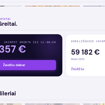
98,3% RTP
98,5% RTP
KPOTAI
Greitai.
KARALIŠKASIS JACK
JACKPOT KRENTA IKI 11:40:24
 357 €
59 182 €
Neon Drift
Žaidžiu dabar
Žaidžiu
ileriai
The Wild Chase
Legacy Of D
Liko 20 vieta
Liko 33 vieta