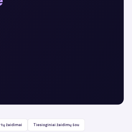
ė
ortų žaidimai
Tiesioginiai žaidimų šou