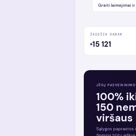
Greiti laimėjimai i
ŽAIDŽIA DABAR
15 121
JŪSŲ PASVEIKINIMO
100% ik
150 ne
viršaus
Sąlygos paprastos ir
žingsnis būtų aiškus