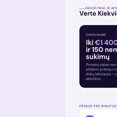
PASIŪLYMAI IR A
Vertė Kiekv
SVEIKINAME
Iki
€1 40
ir 150 n
sukimų
Pirmasis įnašas nuo 
atitikimo premiją ir
dienų laikotarpiu – 
akimirkos.
PRADĖK PER MINUTES