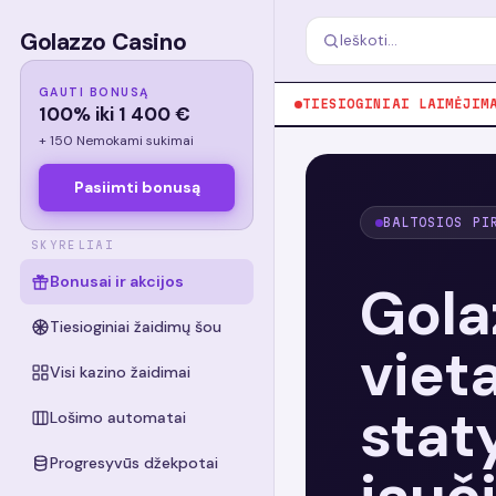
Golazzo Casino
Ieškoti...
GAUTI BONUSĄ
old
18 227 €
· j5***
Limbo
14 182 €
· n4***
TIESIOGINIAI LAIMĖJIM
Wheel
37 866 €
·
100% iki 1 400 €
+ 150 Nemokami sukimai
Pasiimti bonusą
BALTOSIOS PI
SKYRELIAI
Bonusai ir akcijos
Gola
Tiesioginiai žaidimų šou
viet
Visi kazino žaidimai
stat
Lošimo automatai
Progresyvūs džekpotai