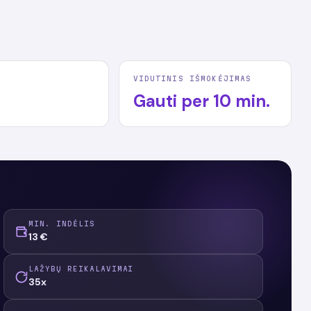
VIDUTINIS IŠMOKĖJIMAS
Gauti per 10 min.
MIN. INDĖLIS
13 €
LAŽYBŲ REIKALAVIMAI
35x