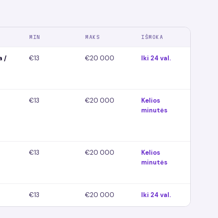
LIVE
MIN
MAKS
IŠMOKA
a /
€13
€20 000
Iki 24 val.
/
€13
€20 000
Kelios
s
minutės
/
€13
€20 000
Kelios
minutės
€13
€20 000
Iki 24 val.