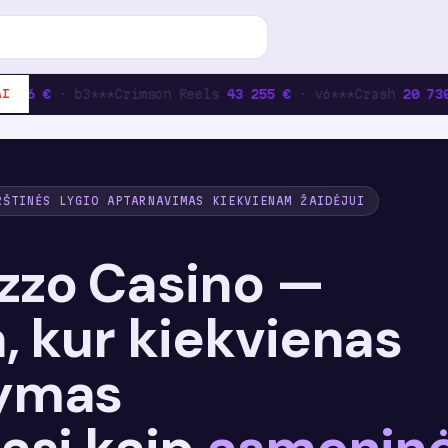
AI
 b3***
Crimson Reels
43 255 €
· v6***
Crash
20 730 €
· k3
RŠTINĖS LYGIO APTARNAVIMAS KIEKVIENAM ŽAIDĖJUI
zzo Casino —
a, kur kiekvienas
ymas