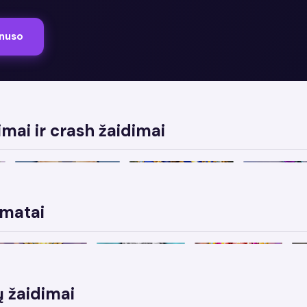
onuso
imai ir crash žaidimai
Dolphins Pearl
Pharaohs Fortune
Ocean Magi
matai
Might Of Ra
Siberian Storm
Vegas Nights
P
ų žaidimai
s
Fire Joker
Avalon